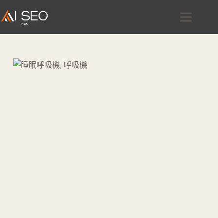
跳
至
主
要
內
容