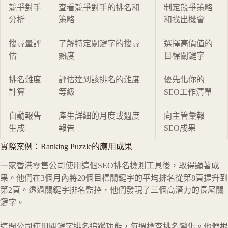
競爭對手
查看競爭對手的排名和
制定競爭策略
分析
策略
和找出機會
搜尋量評
了解特定關鍵字的搜尋
選擇高價值的
估
熱度
目標關鍵字
排名難度
評估達到該排名的難度
優先化你的
計算
等級
SEO工作清單
自動報告
產生詳細的月度或週度
向主管彙報
生成
報告
SEO成果
實際案例：Ranking Puzzle的應用成果
一家香港零售公司使用這個SEO排名檢測工具後，取得顯著成
果。他們在3個月內將20個目標關鍵字的平均排名從第8頁提升到
第2頁。透過關鍵字排名監控，他們發現了三個高潛力的長尾關
鍵字。
這間公司使用關鍵字排名追蹤功能，每週檢查排名變化。他們根