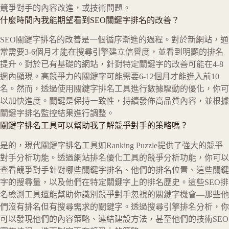
競爭對手的內容改進，或技術問題。
什麼時間內我能期望看到SEO關鍵字排名的改善？
SEO關鍵字排名的改善是一個循序漸進的過程。對於新網站，通
常需要3-6個月才能在搜尋引擎建立信譽度，並看到明顯的排名
提升。對於已有基礎的網站，針對特定關鍵字的改善可能在4-8
週內顯現。高競爭力的關鍵字可能需要6-12個月才能進入前10
名。然而，透過使用關鍵字排名工具進行數據驅動的優化，你可
以加快進度。關鍵是保持一致性，持續發佈高品質內容，並根據
關鍵字排名監控結果進行調整。
關鍵字排名工具可以幫助我了解競爭對手的策略嗎？
是的，現代關鍵字排名工具如Ranking Puzzle提供了強大的競爭
對手分析功能。透過網站排名優化工具的競爭分析功能，你可以
查看競爭對手針對哪些關鍵字排名、他們的排名位置、這些關鍵
字的搜尋量，以及他們在特定關鍵字上的排名歷史。這些SEO排
名檢測工具還能幫助你識別競爭對手忽視的關鍵字機會—那些他
們沒有排名但有搜尋需求的關鍵字。透過搜尋引擎排名分析，你
可以發現他們的內容策略、連結建設方法，甚至他們的技術SEO