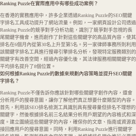
Ranking Puzzle在實際應用中有哪些成功案例？
在香港的實務應用中，許多企業透過Ranking Puzzle的SEO關鍵
字排名工具成功提升了網站流量。例如，一家網頁設計公司透過
Ranking Puzzle的競爭對手分析功能，識別了競爭對手忽視的長
尾關鍵字機會，進而創作了針對這些關鍵字的高品質內容，使其
排名在6個月內從第30名上升至第5名。另一家律師事務所則利用
該關鍵字排名工具進行搜尋引擎排名分析，發現特定服務類別的
關鍵字有改善空間，經過內容優化後，其法律服務相關關鍵字的
平均排名提升了8個位置。
如何根據Ranking Puzzle的數據來規劃內容策略並提升SEO關鍵
字排名？
Ranking Puzzle不僅告訴你應該針對哪些關鍵字創作內容，還會
分析用戶的搜尋意圖，讓你了解他們真正想要什麼類型的內容。
首先，利用該SEO排名檢測工具識別具有搜尋量但排名不理想的
關鍵字，然後根據排名前三名結果分析用戶期望的內容格式和深
度。建立圍繞這些關鍵字的內容，確保你的文章、指南或資源直
接回應用戶的搜尋意圖。同時，利用Ranking Puzzle進行關鍵字