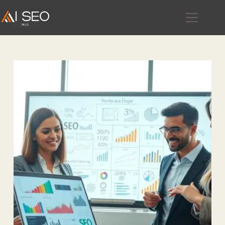
跳
至
主
要
內
容