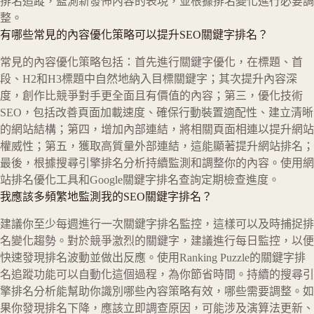
排名追蹤，監測新發佈內容的表現，並根據排名變化進行必要調
整。
有哪些常見的內容優化策略可以提升SEO關鍵字排名？
常見的內容優化策略包括：首先進行關鍵字優化，在標題、首
段、H2和H3標題中自然地納入目標關鍵字；其次提升內容深
度，創作比競爭對手更全面且有價值的內容；第三，優化技術
SEO，包括改善頁面加載速度、確保行動裝置適配性、建立清晰
的網站結構；第四，增加內部連結，將相關頁面相連以提升網站
權威性；第五，獲取高質量外部連結，這能顯著提升網站排名；
最後，根據搜尋引擎排名分析持續監測和調整你的內容。使用網
站排名優化工具和Google關鍵字排名查詢定期檢查進度。
我應該多頻繁地監測我的SEO關鍵字排名？
建議你至少每週進行一次關鍵字排名監控，這樣可以及時捕捉排
名變化趨勢。對於競爭激烈的關鍵字，建議進行每日監控，以便
快速發現排名波動並做出反應。使用Ranking Puzzle的關鍵字排
名追蹤功能可以自動化這個過程，為你節省時間。持續的搜尋引
擎排名分析能幫助你識別哪些內容策略有效，哪些需要調整。如
果你發現排名下降，應該立即調查原因，可能涉及演算法更新、