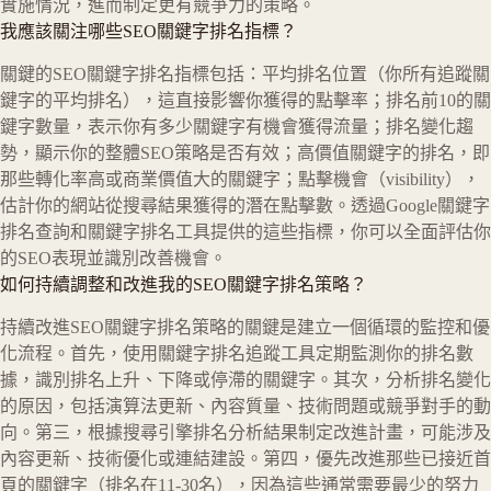
實施情況，進而制定更有競爭力的策略。
我應該關注哪些SEO關鍵字排名指標？
關鍵的SEO關鍵字排名指標包括：平均排名位置（你所有追蹤關
鍵字的平均排名），這直接影響你獲得的點擊率；排名前10的關
鍵字數量，表示你有多少關鍵字有機會獲得流量；排名變化趨
勢，顯示你的整體SEO策略是否有效；高價值關鍵字的排名，即
那些轉化率高或商業價值大的關鍵字；點擊機會（visibility），
估計你的網站從搜尋結果獲得的潛在點擊數。透過Google關鍵字
排名查詢和關鍵字排名工具提供的這些指標，你可以全面評估你
的SEO表現並識別改善機會。
如何持續調整和改進我的SEO關鍵字排名策略？
持續改進SEO關鍵字排名策略的關鍵是建立一個循環的監控和優
化流程。首先，使用關鍵字排名追蹤工具定期監測你的排名數
據，識別排名上升、下降或停滯的關鍵字。其次，分析排名變化
的原因，包括演算法更新、內容質量、技術問題或競爭對手的動
向。第三，根據搜尋引擎排名分析結果制定改進計畫，可能涉及
內容更新、技術優化或連結建設。第四，優先改進那些已接近首
頁的關鍵字（排名在11-30名），因為這些通常需要最少的努力