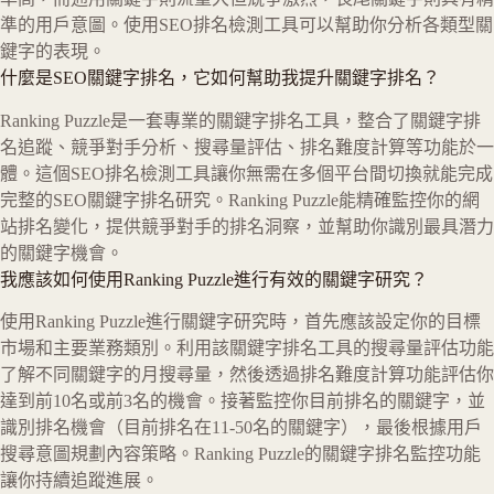
準的用戶意圖。使用SEO排名檢測工具可以幫助你分析各類型關
鍵字的表現。
什麼是SEO關鍵字排名，它如何幫助我提升關鍵字排名？
Ranking Puzzle是一套專業的關鍵字排名工具，整合了關鍵字排
名追蹤、競爭對手分析、搜尋量評估、排名難度計算等功能於一
體。這個SEO排名檢測工具讓你無需在多個平台間切換就能完成
完整的SEO關鍵字排名研究。Ranking Puzzle能精確監控你的網
站排名變化，提供競爭對手的排名洞察，並幫助你識別最具潛力
的關鍵字機會。
我應該如何使用Ranking Puzzle進行有效的關鍵字研究？
使用Ranking Puzzle進行關鍵字研究時，首先應該設定你的目標
市場和主要業務類別。利用該關鍵字排名工具的搜尋量評估功能
了解不同關鍵字的月搜尋量，然後透過排名難度計算功能評估你
達到前10名或前3名的機會。接著監控你目前排名的關鍵字，並
識別排名機會（目前排名在11-50名的關鍵字），最後根據用戶
搜尋意圖規劃內容策略。Ranking Puzzle的關鍵字排名監控功能
讓你持續追蹤進展。