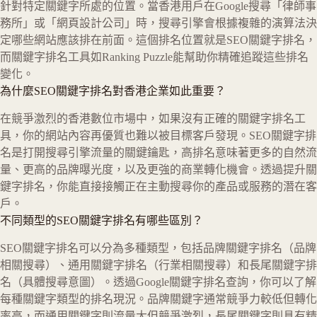
針對特定關鍵字所處的位置。當香港用戶在Google搜尋「律師事
務所」或「網頁設計公司」時，搜尋引擎會根據複雜的演算法決
定哪些網站應該排在前面。這個排名位置就是SEO關鍵字排名，
而關鍵字排名工具如Ranking Puzzle能幫助你精確追蹤這些排名
變化。
為什麼SEO關鍵字排名對香港企業如此重要？
在競爭激烈的香港數位市場中，如果沒有正確的關鍵字排名工
具，你的網站內容再優質也難以被目標客戶發現。SEO關鍵字排
名是打開搜尋引擎流量的關鍵鑰匙，高排名意味著更多的自然流
量、更高的品牌曝光度，以及更強的商業轉化機會。透過提升關
鍵字排名，你能直接接觸正在主動搜尋你的產品或服務的潛在客
戶。
不同類型的SEO關鍵字排名有哪些區別？
SEO關鍵字排名可以分為多種類型，包括品牌關鍵字排名（品牌
相關搜尋）、通用關鍵字排名（行業相關搜尋）和長尾關鍵字排
名（具體搜尋意圖）。透過Google關鍵字排名查詢，你可以了解
每種關鍵字類型的排名現況。品牌關鍵字通常競爭力較低但轉化
率高，而通用關鍵字則流量大但競爭激烈，長尾關鍵字則具有精