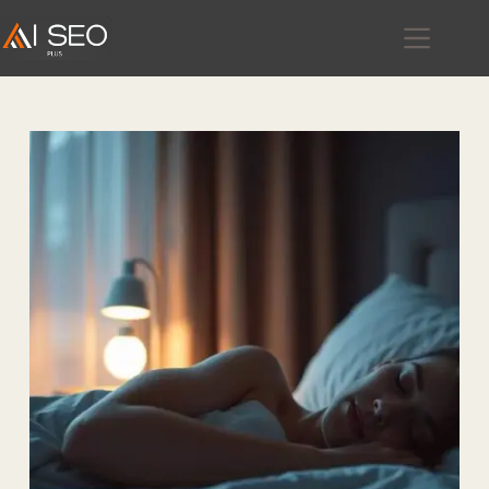
跳
至
主
要
內
容