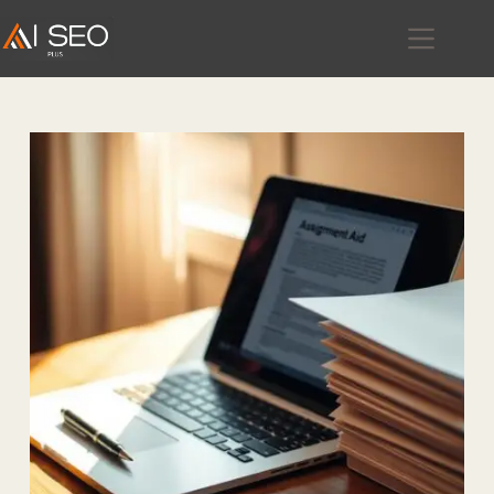
跳
至
主
要
內
容