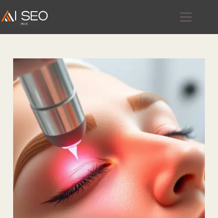
跳
至
主
要
內
容