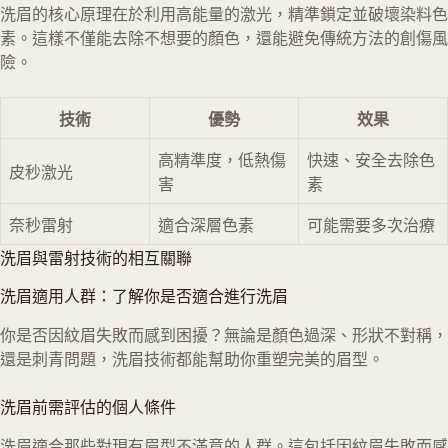
洗眉的核心原理在於利用高能量的激光，精準鎖定並破壞染料色
素。這樣不僅能去除不想要的顏色，還能避免傳統方法的創傷風
險。
技術
優勢
效果
高精準度，低熱傷
快速、安全去除色
皮秒激光
害
素
奈秒雷射
適合深層色素
可能需要多次治療
洗眉與雷射技術的相互關聯
洗眉適用人群：了解你是否適合進行洗眉
你是否因紋眉失敗而感到困擾？無論是顏色過深、形狀不對稱，
還是刺青問題，洗眉技術都能幫助你重塑完美的眉型。
洗眉前需評估的個人條件
洗眉適合那些對現有眉型不滿意的人群。這包括因紋眉失敗而感