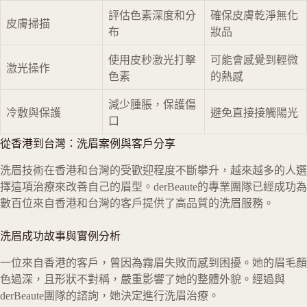
評估色素深度和分
確保皮膚乾淨無化
皮膚掃描
布
妝品
使用皮秒激光打擊
可能會感覺到輕微
激光操作
色素
的熱感
減少腫脹，保護傷
冷敷與保護
避免直接接觸陽光
口
從香港到台灣：洗眉案例與客戶分享
洗眉技術在香港和台灣的受歡迎程度不斷攀升，越來越多的人選
擇這項治療來改善自己的眉型。derBeaute的專業團隊已經成功為
數百位來自香港和台灣的客戶提供了高品質的洗眉服務。
洗眉成功故事與實例分析
一位來自香港的客戶，曾因為霧眉失敗而感到困擾。她的眉毛顏
色過深，且形狀不對稱，嚴重影響了她的整體外貌。經過與
derBeaute團隊的諮詢，她決定進行洗眉治療。