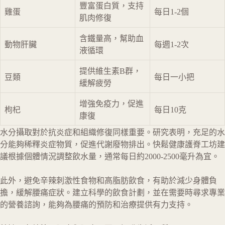
豐富蛋白質，支持
雞蛋
每日1-2個
肌肉修復
含鐵量高，幫助血
動物肝臟
每週1-2次
液循環
提供維生素B群，
豆類
每日一小把
緩解疲勞
增強免疫力，促進
枸杞
每日10克
康復
水分攝取對於抗炎症和組織修復同樣重要。研究表明，充足的水
分能夠稀釋炎症物質，促進代謝廢物排出。快鬆健康護脊工坊建
議根據個體情況調整飲水量，通常每日約2000-2500毫升為宜。
此外，避免辛辣刺激性食物和高脂肪飲食，有助於減少身體負
擔，緩解腰痛症狀。建立科學的飲食計劃，並在需要時尋求專業
的營養諮詢，能夠為腰痛的預防和治療提供有力支持。