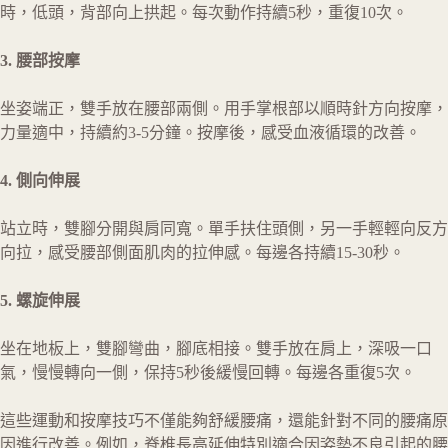
時，低頭，背部向上拱起。每次動作持續5秒，重復10次。
3. 腰部按摩
坐姿端正，雙手放在腰部兩側。用手掌根部以順時針方向按摩，
力量適中，持續約3-5分鐘。按摩後，感受血液循環的改善。
4. 側向伸展
站立時，雙腳分開與肩同寬。單手扶住頭側，另一手輕輕向反方
向拉，感受腰部側面肌肉的拉伸感。每邊各持續15-30秒。
5. 螺旋伸展
坐在地板上，雙腳彎曲，腳底相接。雙手放在肩上，深吸一口
氣，慢慢轉向一側，保持5秒後緩慢回轉。每邊各重復5次。
這些運動和按摩技巧不僅能夠舒緩腰痛，還能針對不同的腰痛原
因進行改善。例如，脊椎長高延伸特別適合因姿勢不良引起的腰