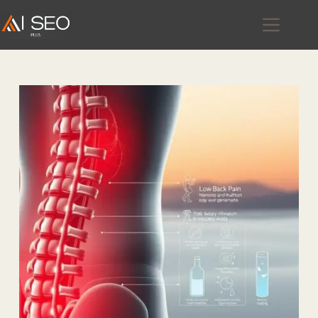
跳
至
主
要
內
容