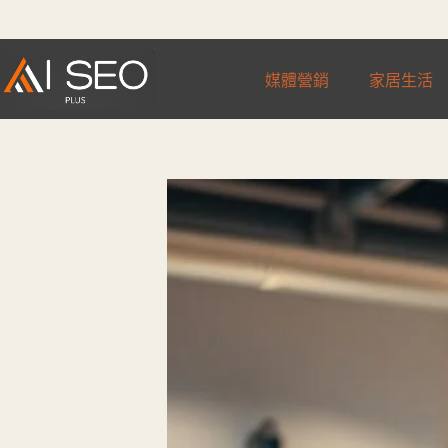
跳
至
主
媒體營銷
家居生活
要
內
容