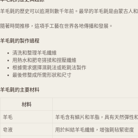
羊毛氈的歷史可以追溯到數千年前。最早的羊毛氈是由蒙古人和
隨著時間推移，這項手工藝在世界各地傳播和發展。
羊毛氈的製作過程
清洗和整理羊毛纖維
用熱水和肥皂搓揉和捏壓纖維
根據需求選擇濕氈法或乾氈法製作
最後修整成所需形狀和尺寸
羊毛氈的主要材料
材料
羊毛
羊毛含有鱗片和羊脂，具有天然彈性
皂液
用於糾結羊毛纖維，增強氈毡緊密度