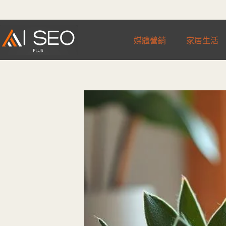
跳
至
主
媒體營銷
家居生活
要
內
容