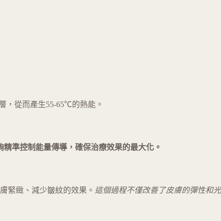
，從而產生55-65℃的熱能。
夠精準控制能量傳導，確保治療效果的最大化。
膚緊緻、減少皺紋的效果。
這個過程不僅改善了皮膚的彈性和光