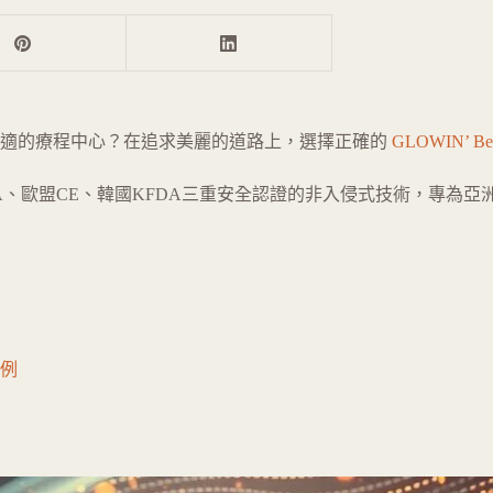
合適的療程中心？在追求美麗的道路上，選擇正確的
GLOWIN’ Bea
A、歐盟CE、韓國KFDA三重安全認證的非入侵式技術，專為
案例