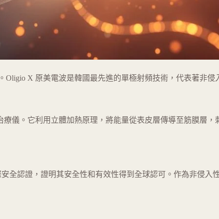
勢。Oligio X 原美電波是韓國最先進的單極射頻技術，代表著
效緊膚治療儀。它利用立體加熱原理，將能量從表皮層傳導至筋膜層
重國際安全認證，證明其安全性和有效性得到全球認可。作為非侵