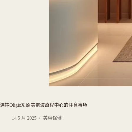
選擇OligioX 原美電波療程中心的注意事項
14 5 月 2025
美容保健