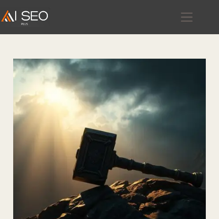
跳
至
主
要
內
容