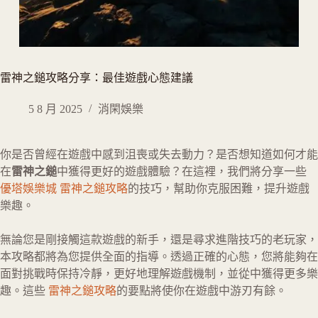
雷神之鎚攻略分享：最佳遊戲心態建議
5 8 月 2025
消閑娛樂
你是否曾經在遊戲中感到沮喪或失去動力？是否想知道如何才能
在
雷神之鎚
中獲得更好的遊戲體驗？在這裡，我們將分享一些
優塔娛樂城 雷神之鎚攻略
的技巧，幫助你克服困難，提升遊戲
樂趣。
無論您是剛接觸這款遊戲的新手，還是尋求進階技巧的老玩家，
本攻略都將為您提供全面的指導。透過正確的心態，您將能夠在
面對挑戰時保持冷靜，更好地理解遊戲機制，並從中獲得更多樂
趣。這些
雷神之鎚攻略
的要點將使你在遊戲中游刃有餘。