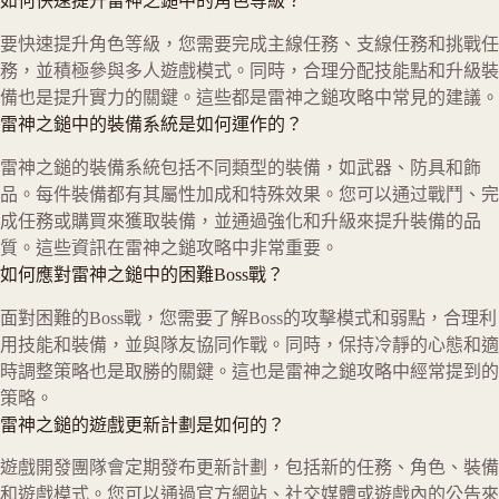
如何快速提升雷神之鎚中的角色等級？
要快速提升角色等級，您需要完成主線任務、支線任務和挑戰任
務，並積極參與多人遊戲模式。同時，合理分配技能點和升級裝
備也是提升實力的關鍵。這些都是雷神之鎚攻略中常見的建議。
雷神之鎚中的裝備系統是如何運作的？
雷神之鎚的裝備系統包括不同類型的裝備，如武器、防具和飾
品。每件裝備都有其屬性加成和特殊效果。您可以通过戰鬥、完
成任務或購買來獲取裝備，並通過強化和升級來提升裝備的品
質。這些資訊在雷神之鎚攻略中非常重要。
如何應對雷神之鎚中的困難Boss戰？
面對困難的Boss戰，您需要了解Boss的攻擊模式和弱點，合理利
用技能和裝備，並與隊友協同作戰。同時，保持冷靜的心態和適
時調整策略也是取勝的關鍵。這也是雷神之鎚攻略中經常提到的
策略。
雷神之鎚的遊戲更新計劃是如何的？
遊戲開發團隊會定期發布更新計劃，包括新的任務、角色、裝備
和遊戲模式。您可以通過官方網站、社交媒體或遊戲內的公告來