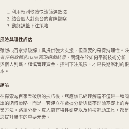
利用預測軟體快速篩選數據
結合個人對桌台的實際觀察
動態調整下注策略
風險與理性評估
雖然dg百家樂破解工具提供強大支援，但重要的是保持理性。
沒
有任何軟體能100%預測遊戲結果
，關鍵在於如何平衡技術分析
與個人判斷。謹慎管理資金、控制下注風險，才是長期獲利的根
本。
結論
在探索dg百家樂破解的技巧後，您應該已經理解這不僅是一種簡
單的賭博策略，而是一套建立在數據分析與概率理論基礎上的專
業方法。路單分析、真人荷官特性研究以及科技輔助工具，都是
您提升勝率的重要元素。