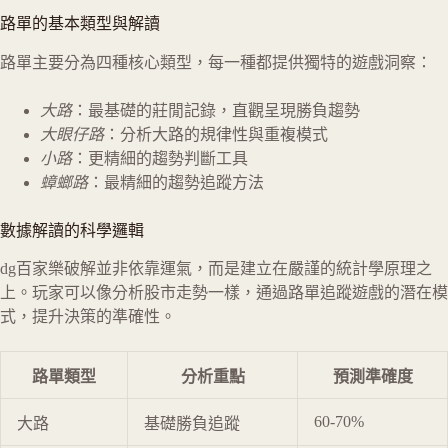
路單的基本類型與解讀
路單主要分為四種核心類型，每一種都提供獨特的遊戲洞察：
大路
：最基礎的莊閒記錄，直觀呈現勝負趨勢
大眼仔路
：分析大路的規律性與重複模式
小路
：更精細的趨勢判斷工具
蟑螂路
：最精細的趨勢追蹤方法
數據解讀的科學邏輯
dg百家樂破解並非依靠運氣，而是建立在嚴謹的統計學原理之
上。玩家可以像分析股市走勢一樣，通過路單追蹤遊戲的潛在模
式，提升決策的準確性。
路單類型
分析重點
預測準確度
60-70%
大路
基礎勝負追蹤