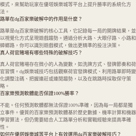
模式，來幫助玩家在優塔娛樂城等平台上提升勝率的系統化方
法。
路單在dg百家樂破解中的作用是什麼？
路單是dg百家樂破解的核心工具，它記錄每一局的開牌結果，並
以視覺化方式呈現遊戲趨勢。通過分析大路、大眼仔路、小路和
蟑螂路，你可以識別遊戲模式，做出更精準的投注決策。
真人荷官賭場有哪些特殊的破解技巧？
真人荷官賭場存在微小的人為變數，如洗牌方式、發牌節奏和荷
官習慣。dg娛樂城技巧包括觀察荷官發牌模式、利用路單即時變
化調整注碼、把握連莊或連閒趨勢，以及在跳路時採取保守策
略。
百家樂預測軟體能否保證100%勝率？
不能。任何預測軟體都無法保證100%準確，因為每一局都是獨
立事件。優質的百家樂預測軟體基於歷史數據、機率計算和機器
學習算法，但仍需要結合人工路單分析和實戰經驗來提高準確
性。
如何在優塔娛樂城等平台上有效運用dg百家樂破解技巧？