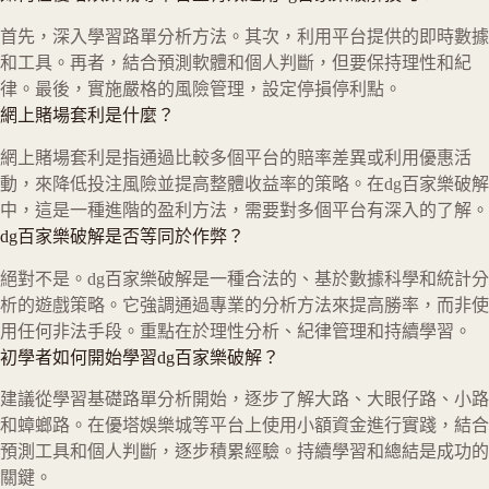
首先，深入學習路單分析方法。其次，利用平台提供的即時數據
和工具。再者，結合預測軟體和個人判斷，但要保持理性和紀
律。最後，實施嚴格的風險管理，設定停損停利點。
網上賭場套利是什麼？
網上賭場套利是指通過比較多個平台的賠率差異或利用優惠活
動，來降低投注風險並提高整體收益率的策略。在dg百家樂破解
中，這是一種進階的盈利方法，需要對多個平台有深入的了解。
dg百家樂破解是否等同於作弊？
絕對不是。dg百家樂破解是一種合法的、基於數據科學和統計分
析的遊戲策略。它強調通過專業的分析方法來提高勝率，而非使
用任何非法手段。重點在於理性分析、紀律管理和持續學習。
初學者如何開始學習dg百家樂破解？
建議從學習基礎路單分析開始，逐步了解大路、大眼仔路、小路
和蟑螂路。在優塔娛樂城等平台上使用小額資金進行實踐，結合
預測工具和個人判斷，逐步積累經驗。持續學習和總結是成功的
關鍵。