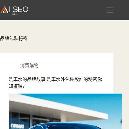
跳
至
主
要
內
容
品牌包裝秘密
消費購物
洗車水的品牌故事:洗車水外包裝設計的秘密你
知道嗎?