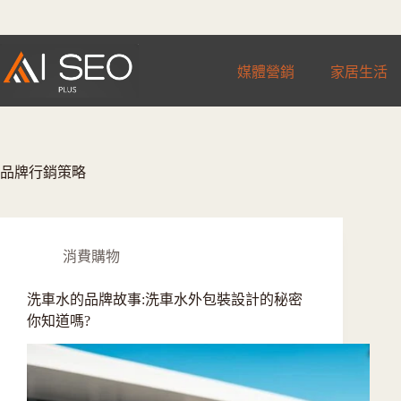
跳
至
主
媒體營銷
家居生活
要
內
容
品牌行銷策略
消費購物
洗車水的品牌故事:洗車水外包裝設計的秘密
你知道嗎?