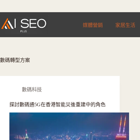
跳
至
主
媒體營銷
家居生活
要
內
容
數碼轉型方案
數碼科技
探討數碼通5G在香港智能災後重建中的角色