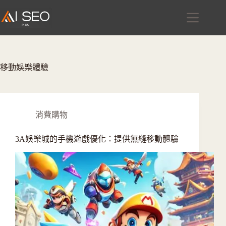
跳
至
主
要
內
容
移動娛樂體驗
消費購物
3A娛樂城的手機遊戲優化：提供無縫移動體驗