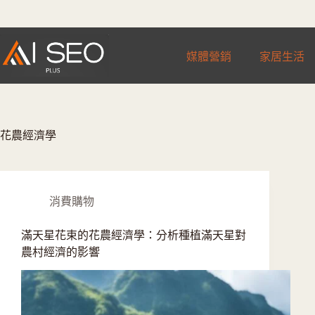
跳
至
主
媒體營銷
家居生活
要
內
容
花農經濟學
消費購物
滿天星花束的花農經濟學：分析種植滿天星對
農村經濟的影響