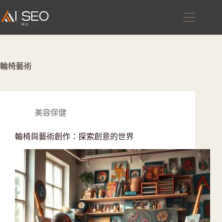
跳
至
主
要
內
容
輪椅藝術
美容保健
輪椅與藝術創作：探索創意的世界