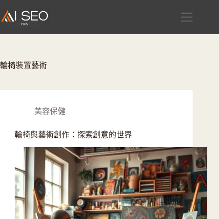
跳
至
主
要
內
容
輪椅裝置藝術
美容保健
輪椅與藝術創作：探索創意的世界