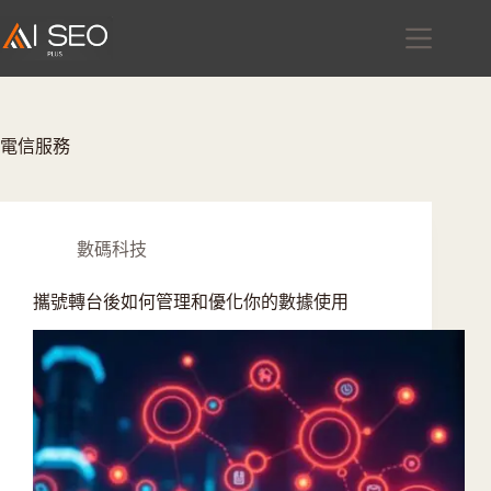
跳
至
主
要
內
容
電信服務
數碼科技
攜號轉台後如何管理和優化你的數據使用